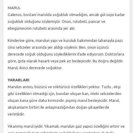
CINSEL
İSTEĞI
MARUL
ÖLDÜRÜYOR
IÇIN
Galenos, bostani marulda soğukluk olmadığını, ancak gül suyu kadar
soğukluk olduğunu söylemiştir. Onun, rutubeti, pancar ve
ebegümecinin rutubeti arasında yer alır.
Kimilerine göre, marulun yapı ve kuruluk bakımından lahanayla pazı
cinsi sebzeler arasında yer aldığı söylenir. Ben, onun üçüncü
derecede soğuk olduğunu söylediklerini ifade ediyorum. Doktorlara
göre, gıda olarak hasarlı veya pek az besleyicidir. Bu doğru değildir.
Marul, ikinci derecede soğuktur.
YARARLARI
Marulun arınıcı, büzücü ve söktürücü özellikleri yoktur. Tuzlu , ekşi
gibi özellikleri olmadığı için, bundan oluşan kan, öteki sebzelerden
oluşan kana göre daha kırmızıdır. pişmiş marul besleyicidir. Marul,
akışkanların birbiri ile anlaşmazlığından doğan şikayetlerde
verimlidir.
Yıkanmış marul iyidir. Yıkamak, marulun gaz yapıcı özelliğini artırır ve