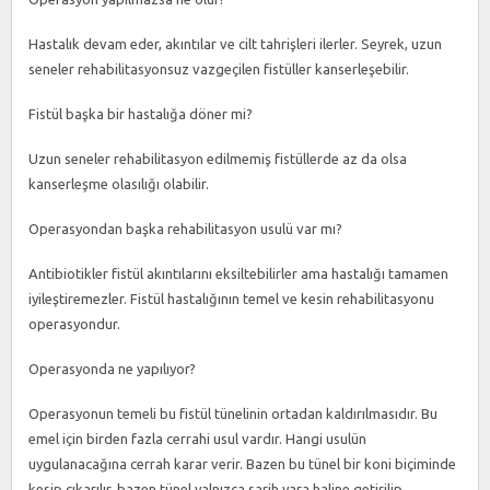
Hastalık devam eder, akıntılar ve cilt tahrişleri ilerler. Seyrek, uzun
seneler rehabilitasyonsuz vazgeçilen fistüller kanserleşebilir.
Fistül başka bir hastalığa döner mi?
Uzun seneler rehabilitasyon edilmemiş fistüllerde az da olsa
kanserleşme olasılığı olabilir.
Operasyondan başka rehabilitasyon usulü var mı?
Antibiotikler fistül akıntılarını eksiltebilirler ama hastalığı tamamen
iyileştiremezler. Fistül hastalığının temel ve kesin rehabilitasyonu
operasyondur.
Operasyonda ne yapılıyor?
Operasyonun temeli bu fistül tünelinin ortadan kaldırılmasıdır. Bu
emel için birden fazla cerrahi usul vardır. Hangi usulün
uygulanacağına cerrah karar verir. Bazen bu tünel bir koni biçiminde
kesip çıkarılır, bazen tünel yalnızca sarih yara haline getirilip