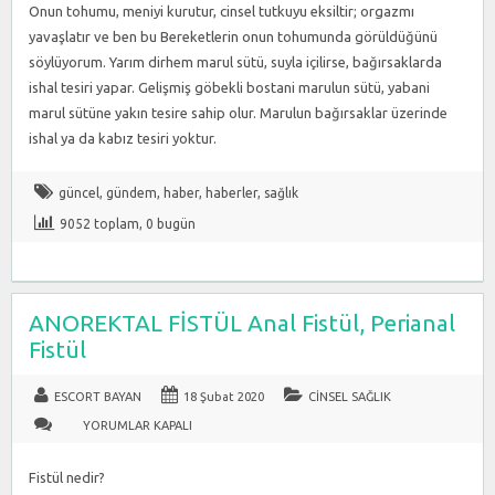
Onun tohumu, meniyi kurutur, cinsel tutkuyu eksiltir; orgazmı
yavaşlatır ve ben bu Bereketlerin onun tohumunda görüldüğünü
söylüyorum. Yarım dirhem marul sütü, suyla içilirse, bağırsaklarda
ishal tesiri yapar. Gelişmiş göbekli bostani marulun sütü, yabani
marul sütüne yakın tesire sahip olur. Marulun bağırsaklar üzerinde
ishal ya da kabız tesiri yoktur.
güncel
,
gündem
,
haber
,
haberler
,
sağlık
9052 toplam, 0 bugün
ANOREKTAL FİSTÜL Anal Fistül, Perianal
Fistül
ESCORT BAYAN
18 Şubat 2020
CINSEL SAĞLIK
ANOREKTAL
YORUMLAR KAPALI
FİSTÜL
ANAL
FISTÜL,
PERIANAL
Fistül nedir?
FISTÜL