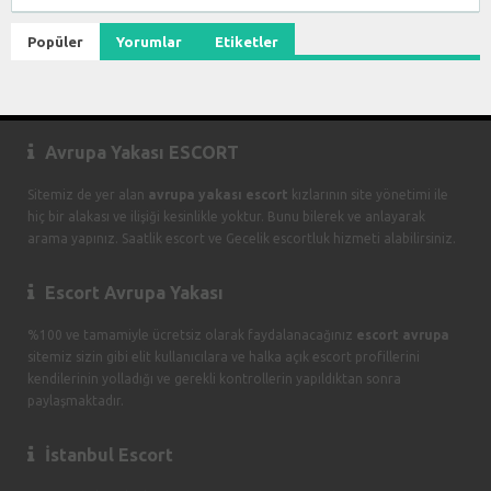
Popüler
Yorumlar
Etiketler
Avrupa Yakası ESCORT
Sitemiz de yer alan
avrupa yakası escort
kızlarının site yönetimi ile
hiç bir alakası ve ilişiği kesinlikle yoktur. Bunu bilerek ve anlayarak
arama yapınız. Saatlik escort ve Gecelik escortluk hizmeti alabilirsiniz.
Escort Avrupa Yakası
%100 ve tamamiyle ücretsiz olarak faydalanacağınız
escort avrupa
sitemiz sizin gibi elit kullanıcılara ve halka açık escort profillerini
kendilerinin yolladığı ve gerekli kontrollerin yapıldıktan sonra
paylaşmaktadır.
İstanbul Escort