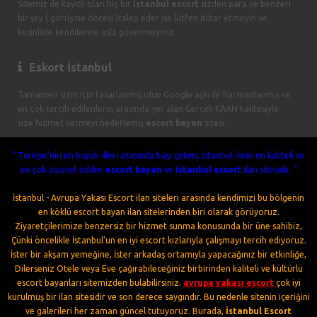
Sitemiz de kayıtlı olan hiç bir
istanbul escort
sizden para ve benzeri
bir şey ( görüşme öncesi )talep eder ise lütfen itibar etmeyin ve
kesinlikle kendilerine asla güvenmeyiniz.
Eskort İstanbul
Tamamen sizin için tasarlanmış olup Google aşkı ile harmanlanmış ve
en çok tercih edilenlerin arasında yer alan Gerçek KAAN kalitesiyle
size hizmet vermeyi hedeflemiş
escort bayan
sitesi.
" Türkiye'nin en büyük illeri arasında başı çeken, İstanbul ilinin en kaliteli ve
en çok ziyaret edilen
escort bayan
ve
istanbul escort
ilan sitesidir. "
İstanbul - Avrupa Yakası Escort ilan siteleri arasında kendimizi bu bölgenin
en köklü escort bayan ilan sitelerinden biri olarak görüyoruz.
Ziyaretçilerimize benzersiz bir hizmet sunma konusunda bir üne sahibiz,
Çünki öncelikle İstanbul'un en iyi escort kızlarıyla çalışmayı tercih ediyoruz.
İster bir akşam yemeğine, İster arkadaş ortamıyla yapacağınız bir etkinliğe,
Dilerseniz Otele veya Eve çağırabileceğiniz birbirinden kaliteli ve kültürlü
escort bayanları sitemizden bulabilirsiniz.
avrupa yakası escort
çok iyi
kurulmuş bir ilan sitesidir ve son derece saygındır. Bu nedenle sitenin içeriğini
ve galerileri her zaman güncel tutuyoruz. Burada,
İstanbul Escort