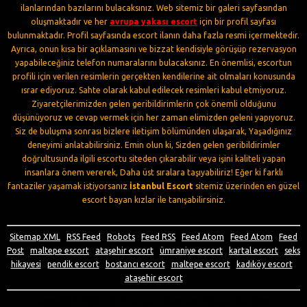
ilanlarından bazılarını bulacaksınız. Web sitemiz bir galeri sayfasından
oluşmaktadır ve her
avrupa yakası escort
için bir profil sayfası
bulunmaktadır. Profil sayfasında escort ilanın daha fazla resmi içermektedir.
Ayrıca, onun kısa bir açıklamasını ve bizzat kendisiyle görüşüp rezervasyon
yapabileceğiniz telefon numaralarını bulacaksınız. En önemlisi, escortun
profili için verilen resimlerin gerçekten kendilerine ait olmaları konusunda
ısrar ediyoruz. Sahte olarak kabul edilecek resimleri kabul etmiyoruz.
Ziyaretçilerimizden gelen geribildirimlerin çok önemli olduğunu
düşünüyoruz ve cevap vermek için her zaman elimizden geleni yapıyoruz.
Siz de buluşma sonrası bizlere iletişim bölümünden ulaşarak, Yaşadığınız
deneyimi anlatabilirsiniz. Emin olun ki, Sizden gelen geribildirimler
doğrultusunda ilgili escortu siteden çıkarabilir veya işini kaliteli yapan
insanlara önem vererek, Daha üst sıralara taşıyabiliriz! Eğer ki farklı
fantaziler yaşamak istiyorsanız
İstanbul Escort
sitemiz üzerinden en güzel
escort bayan kızlar ile tanışabilirsiniz.
Sitemap XML
|
RSS Feed
|
Robots
|
Feed RSS
|
Feed Atom
|
Feed Atom
|
Feed
Post
|
maltepe escort
|
ataşehir escort
|
ümraniye escort
|
kartal escort
|
seks
hikayesi
|
pendik escort
|
bostancı escort
|
maltepe escort
|
kadıköy escort
|
ataşehir escort
Copyright © 2020~2025 Avrupa Yakası Escort Bayan İlan Sitesi.