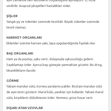
aynı zamanda tam sebzelerin soğukluğunu aşırılaştırır. O, hızla
sindirilir. Asapsal şikayetleri hastalıkları önler.
ŞİŞLER
Yangılı şiş ve ödemler üzerinde tesirlidir. Büyük ödemler üzerinde
tesirli olamaz.
HAREKET ORGANLARI
Eklemler üzerine haricen yakı, lapa uygulandığında faydalı olur.
BAŞ ORGANLARI
Ham ya da pişmişi, uyku verir; dolayısıyla uykusuzluğu giderir.
Sayıklamayı önler. Ayrıca başı güneşte yanmaktan gözetir. Bu drog,
tıkanıklıkların ilacıdır.
GÖRME
Yabani marulun sütü, kornea yaralarını pakler. Bostani marulun sütü
de aynı tesiri gösterir. Marul külü, yanıklar için kullanılır. Yabani marul
sütü, kirpiklerin dökülmesini önler. Yenmesi, göze hasar verir.
DIŞARI ATAN UZUVLAR