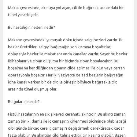
IÇIN
Makat çevresinde, akıntıya yol açan, cilt ile bağırsak arasındaki bir
tünel yaradılışıdır.
Bu hastalığın nedeni nedir?
Makatın çevresindeki yumuşak doku içinde salgı bezleri vardır. Bu
bezler ürettikleri salgıyı bağırsağın son kısmına boşaltırlar;
dolayısıyla bezler ile makat arasında kanallar vardır. Şayet bu bezler
iltihaplanır ve çıban oluşursa bir biçimde çıban boşalacaktır. Bu
boşalma ya kendiliğinden çıbanın cilde açılması ile olur veya cerrah
operasyonla boşaltır. Her iki vaziyette de zati bezlerin bağırsağın
içine kanalı varken bir de cilt ile birleşir, böylece bağırsakla cilt
arasında tünel oluşmuş olur.
Bulguları nelerdir?
Fistül hastalarının en sık şikayeti cerahatli akıntıdır. Bu akıntı zaman
zaman bir iki damla ile iç çamaşırın kirlenmesi biçiminde olabileceği
gibi günde birkaç kere iç çamaşırı değiştirmek gerektirecek kadar
fazla olabilir. Bu akıntılar cildi tahriş ettiği için kaşıntı olabilir. Bazen