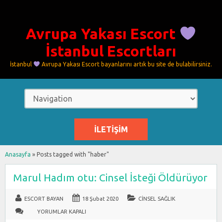
Avrupa Yakası Escort
İstanbul Escortları
İstanbul
Avrupa Yakası Escort bayanlarını artık bu site de bulabilirsiniz.
İLETIŞIM
Anasayfa
»
Posts tagged with "haber"
Marul Hadım otu: Cinsel İsteği Öldürüyor
ESCORT BAYAN
18 Şubat 2020
CINSEL SAĞLIK
MARUL
YORUMLAR KAPALI
HADIM
OTU: