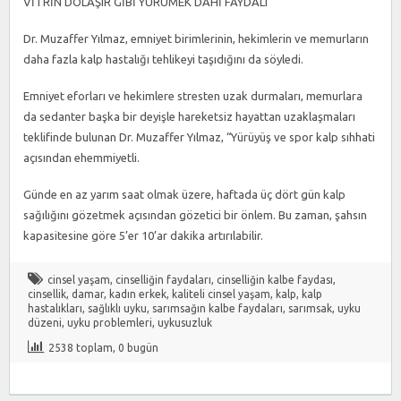
VİTRİN DOLAŞIR GİBİ YÜRÜMEK DAHİ FAYDALI
Dr. Muzaffer Yılmaz, emniyet birimlerinin, hekimlerin ve memurların
daha fazla kalp hastalığı tehlikeyi taşıdığını da söyledi.
Emniyet eforları ve hekimlere stresten uzak durmaları, memurlara
da sedanter başka bir deyişle hareketsiz hayattan uzaklaşmaları
teklifinde bulunan Dr. Muzaffer Yılmaz, “Yürüyüş ve spor kalp sıhhati
açısından ehemmiyetli.
Günde en az yarım saat olmak üzere, haftada üç dört gün kalp
sağılığını gözetmek açısından gözetici bir önlem. Bu zaman, şahsın
kapasitesine göre 5’er 10’ar dakika artırılabilir.
cinsel yaşam
,
cinselliğin faydaları
,
cinselliğin kalbe faydası
,
cinsellik
,
damar
,
kadın erkek
,
kaliteli cinsel yaşam
,
kalp
,
kalp
hastalıkları
,
sağlıklı uyku
,
sarımsağın kalbe faydaları
,
sarımsak
,
uyku
düzeni
,
uyku problemleri
,
uykusuzluk
2538 toplam, 0 bugün