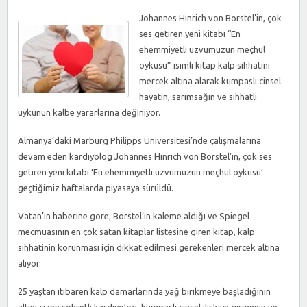
YAŞAM
EHEMMIYETLI
Johannes Hinrich von Borstel’in, çok
IÇIN
ses getiren yeni kitabı “En
ehemmiyetli uzvumuzun meçhul
öyküsü” isimli kitap kalp sıhhatini
mercek altına alarak kumpaslı cinsel
hayatın, sarımsağın ve sıhhatli
uykunun kalbe yararlarına değiniyor.
Almanya’daki Marburg Philipps Üniversitesi’nde çalışmalarına
devam eden kardiyolog Johannes Hinrich von Borstel’in, çok ses
getiren yeni kitabı ‘En ehemmiyetli uzvumuzun meçhul öyküsü’
geçtiğimiz haftalarda piyasaya sürüldü.
Vatan’ın haberine göre; Borstel’in kaleme aldığı ve Spiegel
mecmuasının en çok satan kitaplar listesine giren kitap, kalp
sıhhatinin korunması için dikkat edilmesi gerekenleri mercek altına
alıyor.
25 yaştan itibaren kalp damarlarında yağ birikmeye başladığının