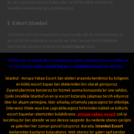
bir şey ( görüşme öncesi )talep eder ise lütfen itibar etmeyin ve
kesinlikle kendilerine asla güvenmeyiniz.
Eskort İstanbul
Tamamen sizin için tasarlanmış olup Google aşkı ile harmanlanmış ve
en çok tercih edilenlerin arasında yer alan Gerçek KAAN kalitesiyle
size hizmet vermeyi hedeflemiş
escort bayan
sitesi.
" Türkiye'nin en büyük illeri arasında başı çeken, İstanbul ilinin en kaliteli ve
en çok ziyaret edilen
escort bayan
ve
istanbul escort
ilan sitesidir. "
İstanbul - Avrupa Yakası Escort ilan siteleri arasında kendimizi bu bölgenin
en köklü escort bayan ilan sitelerinden biri olarak görüyoruz.
Ziyaretçilerimize benzersiz bir hizmet sunma konusunda bir üne sahibiz,
Çünki öncelikle İstanbul'un en iyi escort kızlarıyla çalışmayı tercih ediyoruz.
İster bir akşam yemeğine, İster arkadaş ortamıyla yapacağınız bir etkinliğe,
Dilerseniz Otele veya Eve çağırabileceğiniz birbirinden kaliteli ve kültürlü
escort bayanları sitemizden bulabilirsiniz.
avrupa yakası escort
çok iyi
kurulmuş bir ilan sitesidir ve son derece saygındır. Bu nedenle sitenin içeriğini
ve galerileri her zaman güncel tutuyoruz. Burada,
İstanbul Escort
ilanlarından bazılarını bulacaksınız. Web sitemiz bir galeri sayfasından