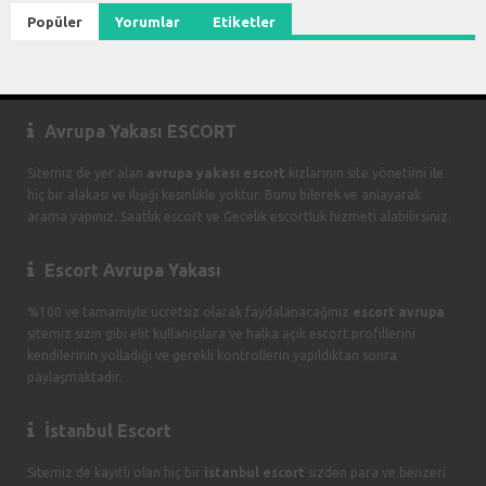
Popüler
Yorumlar
Etiketler
Avrupa Yakası ESCORT
Sitemiz de yer alan
avrupa yakası escort
kızlarının site yönetimi ile
hiç bir alakası ve ilişiği kesinlikle yoktur. Bunu bilerek ve anlayarak
arama yapınız. Saatlik escort ve Gecelik escortluk hizmeti alabilirsiniz.
Escort Avrupa Yakası
%100 ve tamamiyle ücretsiz olarak faydalanacağınız
escort avrupa
sitemiz sizin gibi elit kullanıcılara ve halka açık escort profillerini
kendilerinin yolladığı ve gerekli kontrollerin yapıldıktan sonra
paylaşmaktadır.
İstanbul Escort
Sitemiz de kayıtlı olan hiç bir
istanbul escort
sizden para ve benzeri