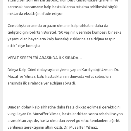
altını çizen şöhretli kardiyolog, kumpaslı cinsel ilişkiye girmenin ve
sarımsak harcamanın kalp hastalıklarına tutulma tehlikesini büyük
miktarda eksilttiğini ifade ediyor.
Cinsel ilişki sırasında orgazm olmanın kalp sıhhatini daha da
geliştirdiğini belirten Borstel, “50 yaşının üzerinde kumpaslı bir seks
yaşamı olan bayanların kalp hastalığı risklerine azaldığına tespit
ettik” diye konuştu.
VEFAT SEBEPLERİ ARASINDA İLK SIRADA…
Dünya Kalp Günü dolayısıyla söyleme yapan Kardiyoloji Uzmanı Dr.
Muzaffer Yılmaz, kalp hastalıklarının dünyada vefat sebepleri
arasında ilk sıralarda yer aldığını söyledi.
Bundan dolayı kalp sıhhatine daha fazla dikkat edilmesi gerektiğini
vurgulayan Dr. Muzaffer Yılmaz, hastalandıktan sonra rehabilitasyon
aramaktan ziyade, hasta olmadan evvel gözetici temkinlere ağırlık
verilmesi gerektiğinin altını çizdi. Dr. Muzaffer Yılmaz,