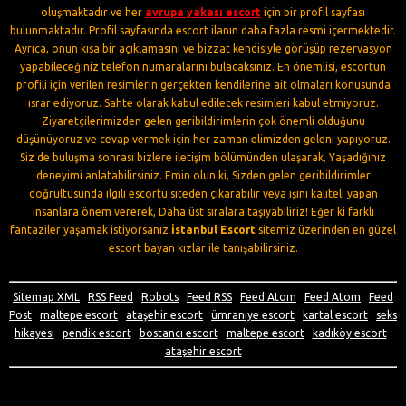
oluşmaktadır ve her
avrupa yakası escort
için bir profil sayfası
bulunmaktadır. Profil sayfasında escort ilanın daha fazla resmi içermektedir.
Ayrıca, onun kısa bir açıklamasını ve bizzat kendisiyle görüşüp rezervasyon
yapabileceğiniz telefon numaralarını bulacaksınız. En önemlisi, escortun
profili için verilen resimlerin gerçekten kendilerine ait olmaları konusunda
ısrar ediyoruz. Sahte olarak kabul edilecek resimleri kabul etmiyoruz.
Ziyaretçilerimizden gelen geribildirimlerin çok önemli olduğunu
düşünüyoruz ve cevap vermek için her zaman elimizden geleni yapıyoruz.
Siz de buluşma sonrası bizlere iletişim bölümünden ulaşarak, Yaşadığınız
deneyimi anlatabilirsiniz. Emin olun ki, Sizden gelen geribildirimler
doğrultusunda ilgili escortu siteden çıkarabilir veya işini kaliteli yapan
insanlara önem vererek, Daha üst sıralara taşıyabiliriz! Eğer ki farklı
fantaziler yaşamak istiyorsanız
İstanbul Escort
sitemiz üzerinden en güzel
escort bayan kızlar ile tanışabilirsiniz.
Sitemap XML
|
RSS Feed
|
Robots
|
Feed RSS
|
Feed Atom
|
Feed Atom
|
Feed
Post
|
maltepe escort
|
ataşehir escort
|
ümraniye escort
|
kartal escort
|
seks
hikayesi
|
pendik escort
|
bostancı escort
|
maltepe escort
|
kadıköy escort
|
ataşehir escort
Copyright © 2020~2025 Avrupa Yakası Escort Bayan İlan Sitesi.