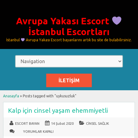
Avrupa Yakası Escort
İstanbul Escortları
İstanbul
Avrupa Yakası Escort bayanlarını artık bu site de bulabilirsiniz.
İLETIŞIM
Anasayfa
»
Posts tagged with "uykusuzluk"
Kalp için cinsel yaşam ehemmiyetli
ESCORT BAYAN
14 Şubat 2020
CINSEL SAĞLIK
KALP
YORUMLAR KAPALI
IÇIN
CINSEL