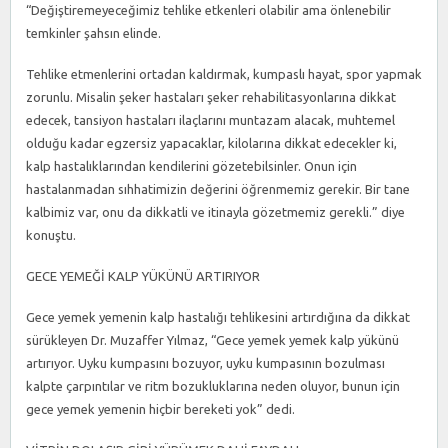
“Değiştiremeyeceğimiz tehlike etkenleri olabilir ama önlenebilir
temkinler şahsın elinde.
Tehlike etmenlerini ortadan kaldırmak, kumpaslı hayat, spor yapmak
zorunlu. Misalin şeker hastaları şeker rehabilitasyonlarına dikkat
edecek, tansiyon hastaları ilaçlarını muntazam alacak, muhtemel
olduğu kadar egzersiz yapacaklar, kilolarına dikkat edecekler ki,
kalp hastalıklarından kendilerini gözetebilsinler. Onun için
hastalanmadan sıhhatimizin değerini öğrenmemiz gerekir. Bir tane
kalbimiz var, onu da dikkatli ve itinayla gözetmemiz gerekli.” diye
konuştu.
GECE YEMEĞİ KALP YÜKÜNÜ ARTIRIYOR
Gece yemek yemenin kalp hastalığı tehlikesini artırdığına da dikkat
sürükleyen Dr. Muzaffer Yılmaz, “Gece yemek yemek kalp yükünü
artırıyor. Uyku kumpasını bozuyor, uyku kumpasının bozulması
kalpte çarpıntılar ve ritm bozukluklarına neden oluyor, bunun için
gece yemek yemenin hiçbir bereketi yok” dedi.