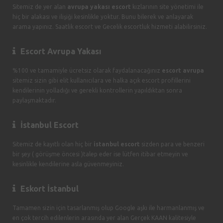
Sitemiz de yer alan
avrupa yakası escort
kızlarının site yönetimi ile
hiç bir alakası ve ilişiği kesinlikle yoktur. Bunu bilerek ve anlayarak
arama yapınız. Saatlik escort ve Gecelik escortluk hizmeti alabilirsiniz.
Escort Avrupa Yakası
%100 ve tamamiyle ücretsiz olarak faydalanacağınız
escort avrupa
sitemiz sizin gibi elit kullanıcılara ve halka açık escort profillerini
kendilerinin yolladığı ve gerekli kontrollerin yapıldıktan sonra
paylaşmaktadır.
İstanbul Escort
Sitemiz de kayıtlı olan hiç bir
istanbul escort
sizden para ve benzeri
bir şey ( görüşme öncesi )talep eder ise lütfen itibar etmeyin ve
kesinlikle kendilerine asla güvenmeyiniz.
Eskort İstanbul
Tamamen sizin için tasarlanmış olup Google aşkı ile harmanlanmış ve
en çok tercih edilenlerin arasında yer alan Gerçek KAAN kalitesiyle