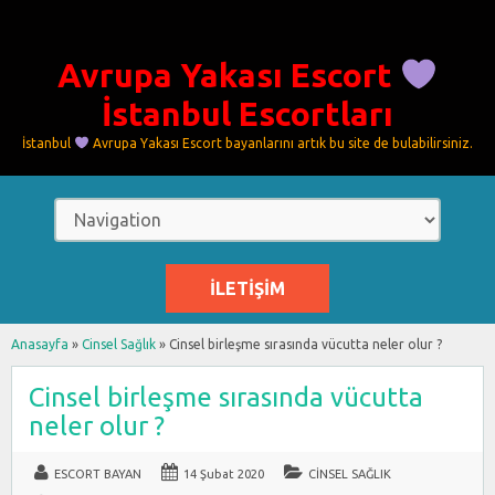
Avrupa Yakası Escort
İstanbul Escortları
İstanbul
Avrupa Yakası Escort bayanlarını artık bu site de bulabilirsiniz.
İLETIŞIM
Anasayfa
»
Cinsel Sağlık
»
Cinsel birleşme sırasında vücutta neler olur ?
Cinsel birleşme sırasında vücutta
neler olur ?
ESCORT BAYAN
14 Şubat 2020
CINSEL SAĞLIK