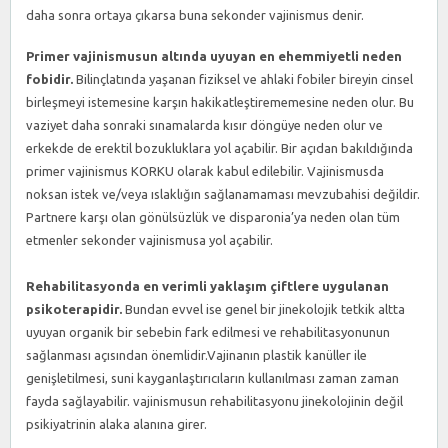
daha sonra ortaya çıkarsa buna sekonder vajinismus denir.
Primer vajinismusun altında uyuyan en ehemmiyetli neden
fobidir.
Bilinçlatında yaşanan fiziksel ve ahlaki fobiler bireyin cinsel
birleşmeyi istemesine karşın hakikatleştirememesine neden olur. Bu
vaziyet daha sonraki sınamalarda kısır döngüye neden olur ve
erkekde de erektil bozukluklara yol açabilir. Bir açıdan bakıldığında
primer vajinismus KORKU olarak kabul edilebilir. Vajinismusda
noksan istek ve/veya ıslaklığın sağlanamaması mevzubahisi değildir.
Partnere karşı olan gönülsüzlük ve disparonia’ya neden olan tüm
etmenler sekonder vajinismusa yol açabilir.
Rehabilitasyonda en verimli yaklaşım çiftlere uygulanan
psikoterapidir.
Bundan evvel ise genel bir jinekolojik tetkik altta
uyuyan organik bir sebebin fark edilmesi ve rehabilitasyonunun
sağlanması açısından önemlidir.Vajinanın plastik kanüller ile
genişletilmesi, suni kayganlaştırıcıların kullanılması zaman zaman
fayda sağlayabilir. vajinismusun rehabilitasyonu jinekolojinin değil
psikiyatrinin alaka alanına girer.