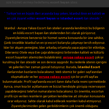
size hizmet vermeyi hedeflemiş
escort bayan
sitesi.
" Türkiye'nin en büyük illeri arasında başı çeken, İstanbul ilinin en kaliteli ve
en çok ziyaret edilen
escort bayan
ve
istanbul escort
ilan sitesidir. "
İstanbul - Avrupa Yakası Escort ilan siteleri arasında kendimizi bu bölgenin
en köklü escort bayan ilan sitelerinden biri olarak görüyoruz.
Ziyaretçilerimize benzersiz bir hizmet sunma konusunda bir üne sahibiz,
Çünki öncelikle İstanbul'un en iyi escort kızlarıyla çalışmayı tercih ediyoruz.
İster bir akşam yemeğine, İster arkadaş ortamıyla yapacağınız bir etkinliğe,
Dilerseniz Otele veya Eve çağırabileceğiniz birbirinden kaliteli ve kültürlü
escort bayanları sitemizden bulabilirsiniz.
avrupa yakası escort
çok iyi
kurulmuş bir ilan sitesidir ve son derece saygındır. Bu nedenle sitenin içeriğini
ve galerileri her zaman güncel tutuyoruz. Burada,
İstanbul Escort
ilanlarından bazılarını bulacaksınız. Web sitemiz bir galeri sayfasından
oluşmaktadır ve her
avrupa yakası escort
için bir profil sayfası
bulunmaktadır. Profil sayfasında escort ilanın daha fazla resmi içermektedir.
Ayrıca, onun kısa bir açıklamasını ve bizzat kendisiyle görüşüp rezervasyon
yapabileceğiniz telefon numaralarını bulacaksınız. En önemlisi, escortun
profili için verilen resimlerin gerçekten kendilerine ait olmaları konusunda
ısrar ediyoruz. Sahte olarak kabul edilecek resimleri kabul etmiyoruz.
Ziyaretçilerimizden gelen geribildirimlerin çok önemli olduğunu