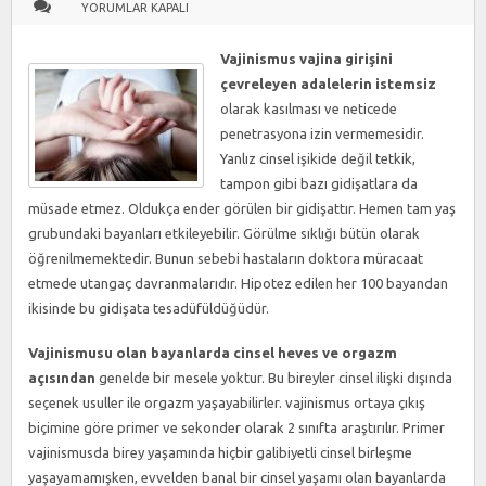
CINSEL
YORUMLAR KAPALI
BIRLEŞME
SIRASINDA
VÜCUTTA
NELER
Vajinismus vajina girişini
OLUR
?
çevreleyen adalelerin istemsiz
IÇIN
olarak kasılması ve neticede
penetrasyona izin vermemesidir.
Yanlız cinsel işikide değil tetkik,
tampon gibi bazı gidişatlara da
müsade etmez. Oldukça ender görülen bir gidişattır. Hemen tam yaş
grubundaki bayanları etkileyebilir. Görülme sıklığı bütün olarak
öğrenilmemektedir. Bunun sebebi hastaların doktora müracaat
etmede utangaç davranmalarıdır. Hipotez edilen her 100 bayandan
ikisinde bu gidişata tesadüfüldüğüdür.
Vajinismusu olan bayanlarda cinsel heves ve orgazm
açısından
genelde bir mesele yoktur. Bu bireyler cinsel ilişki dışında
seçenek usuller ile orgazm yaşayabilirler. vajinismus ortaya çıkış
biçimine göre primer ve sekonder olarak 2 sınıfta araştırılır. Primer
vajinismusda birey yaşamında hiçbir galibiyetli cinsel birleşme
yaşayamamışken, evvelden banal bir cinsel yaşamı olan bayanlarda